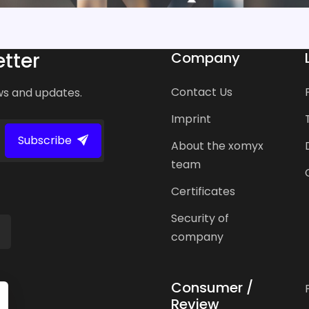
tter
Company
Contact Us
ws and updates.
Imprint
Subscribe
About the xomyx
team
Certificates
Security of
company
Consumer /
Review