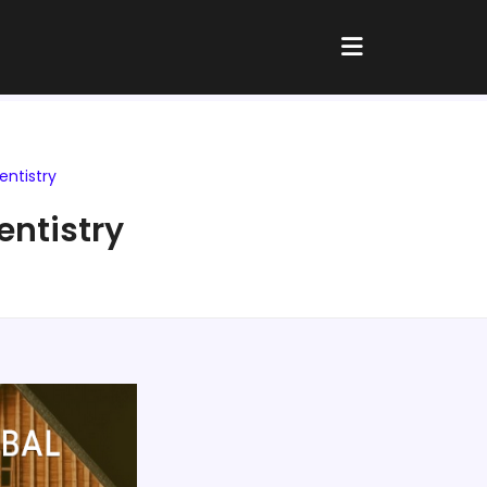
ntistry
entistry