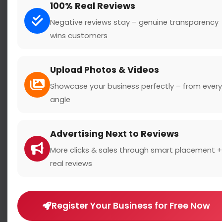
100% Real Reviews
Negative reviews stay – genuine transparency
wins customers
Search
Upload Photos & Videos
Showcase your business perfectly – from every
angle
Location
Advertising Next to Reviews
Country
More clicks & sales through smart placement +
real reviews
Register Your Business for Free Now
Rating