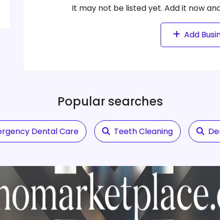
It may not be listed yet. Add it now and
Add Busi
Popular searches
rgency Dental Care
Teeth Cleaning
De