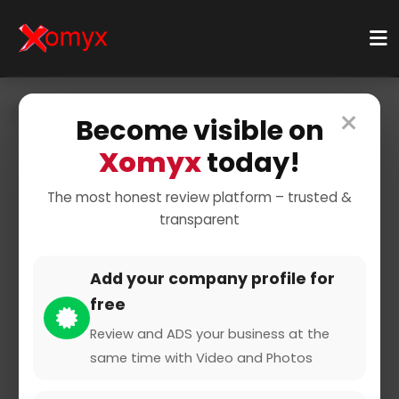
×
Home
Businesses
Health & Wellness
Dental Care
Become visible on
Teeth Cleaning
Xomyx
today!
The most honest review platform – trusted &
transparent
Add your company profile for
free
bamtoo
Review and ADS your business at the
same time with Video and Photos
0 from 0 Reviews and Ratings