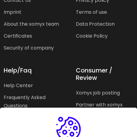
Contact Us
Privacy policy
Imprint
Terms of use
About the xomyx team
Data Protection
Certificates
Cookie Policy
Security of company
Help/Faq
Consumer /
Review
Help Center
Xomyx job posting
Frequently Asked
Partner with xomyx
Questions
Partners agencies
Xomyx integration