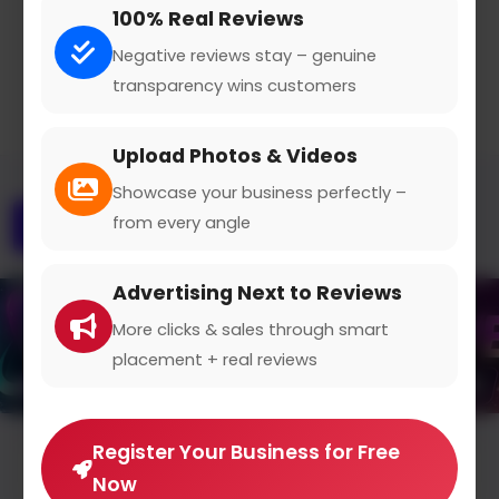
100% Real Reviews
Claimed Profile
Share
Negative reviews stay – genuine
transparency wins customers
Upload Photos & Videos
Showcase your business perfectly –
from every angle
Overview
Gallery
Contact
Advertising Next to Reviews
More clicks & sales through smart
placement + real reviews
Register Your Business for Free
Average Rating
Now