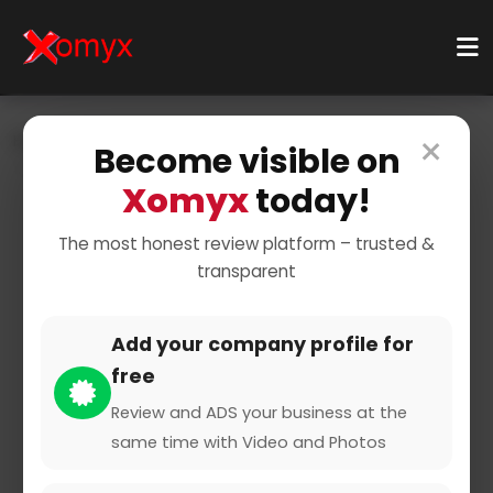
×
Home
Businesses
Business Services
Become visible on
Virtual Assistance
Project Management
Xomyx
today!
The most honest review platform – trusted &
transparent
Add your company profile for
free
Kaminwerkstatt GmbH
Review and ADS your business at the
same time with Video and Photos
0 from 0 Reviews and Ratings