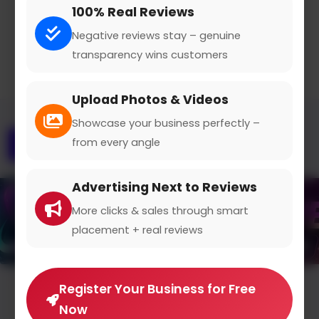
100% Real Reviews
Claimed Profile
Share
Negative reviews stay – genuine
transparency wins customers
Upload Photos & Videos
Showcase your business perfectly –
from every angle
Overview
Gallery
Contact
Advertising Next to Reviews
More clicks & sales through smart
placement + real reviews
Register Your Business for Free
Average Rating
Now