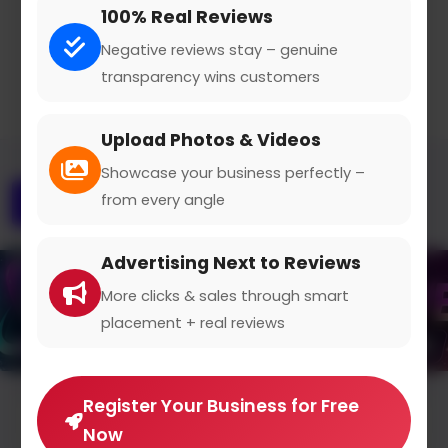
100% Real Reviews
Claimed Profile
Share
Negative reviews stay – genuine
transparency wins customers
Upload Photos & Videos
Showcase your business perfectly –
from every angle
Overview
Gallery
Contact
Advertising Next to Reviews
More clicks & sales through smart
placement + real reviews
Register Your Business for Free
Average Rating
Now