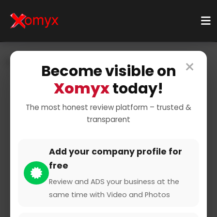
×
Home
Businesses
Finance & Insurance
Become visible on
Loans & Mortgages
Personal Loans
Xomyx
today!
The most honest review platform – trusted &
transparent
Add your company profile for
free
DKB
Review and ADS your business at the
same time with Video and Photos
0 from 0 Reviews and Ratings