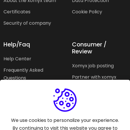
About the xomyx team
Data Protection
Certificates
Cookie Policy
Security of company
Help/Faq
Consumer /
Review
Help Center
Xomyx job posting
Frequently Asked
Partner with xomyx
Questions
Partners agencies
Xomyx integration
We use cookies to personalize your experience.
Pricing Plans
Support help
By continuing to visit this website you agree to