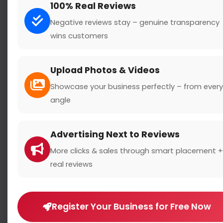
100% Real Reviews
Negative reviews stay – genuine transparency
wins customers
Upload Photos & Videos
Showcase your business perfectly – from every
angle
Average Rating
Advertising Next to Reviews
5 Star
0
More clicks & sales through smart placement +
4 Star
5
/
3 Star
real reviews
2 Star
0 Reviews
1 Star
Register Your Business for Free Now