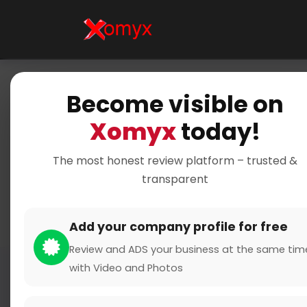
Home
Businesses
Finance & Insurance
I
Become visible on
Xomyx
today!
ARAG Versiche
The most honest review platform – trusted &
transparent
0 from 0 Reviews and R
Claimed Profile
S
Add your company profile for free
Review and ADS your business at the same tim
with Video and Photos
Overview
Gallery