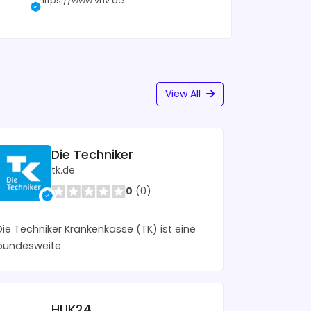
https://www.vhv.de
View All
Die Techniker
tk.de
0
(0)
Die Techniker Krankenkasse (TK) ist eine
bundesweite
HUK24