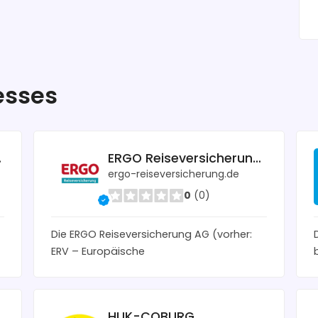
esses
en eG
ERGO Reiseversicherung AG
ergo-reiseversicherung.de
0
(0)
Die ERGO Reiseversicherung AG (vorher:
ERV – Europäische
HUK-COBURG