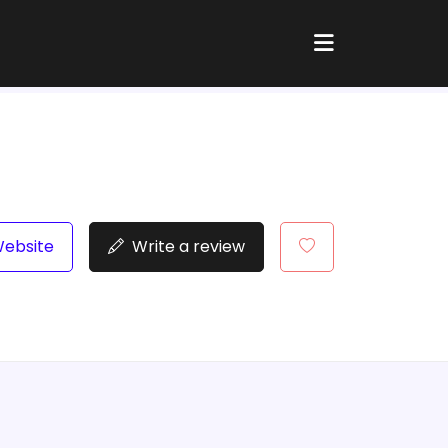
Website
Write a review