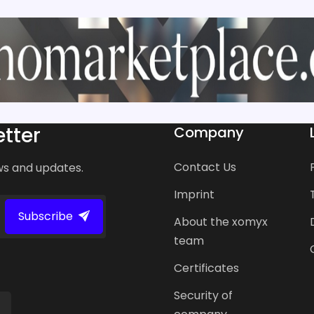
tter
Company
Contact Us
ws and updates.
Imprint
Subscribe
About the xomyx
team
Certificates
Security of