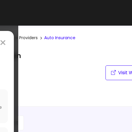
×
nsurance Providers
Auto Insurance
rungen
Visit 
atings
hare
e
Contact