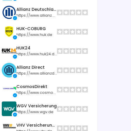
Allianz Deutschland
https://www.allianz.de
HUK-COBURG
https://www.huk.de
HUK24
https://www.huk24.de
Allianz Direct
https://www.allianzdirect.de
CosmosDirekt
https://www.cosmosdirekt.de
WGV Versicherung
https://www.wgv.de
VHV Versicherungen