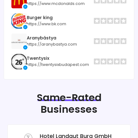
https://www.mcdonalds.com
Burger king
https://www.bk.com
Aranybástya
https://aranybastya.com
Twentysix
https://twentysixbudapest.com
Same-Rated
Businesses
Hotel Landgut Burg GmbH