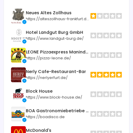
Neues Altes Zollhaus
https://alteszollhaus-frankfurt.de/
Hotel Landgut Burg GmbH
https://www.landgut-burg.de/
LEONE Pizzaexpress Maninder Singh
https://pizza-leone.de/
Nerly Cafe-Restaurant-Bar
https://nerlyerfurt.de/
Block House
https://www.block-house.de/
BOA Gastronomiebetriebe GmbH Lokal
https://boadisco.de
McDonald's