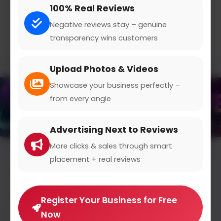
100% Real Reviews
Negative reviews stay – genuine
transparency wins customers
Upload Photos & Videos
Showcase your business perfectly –
from every angle
Advertising Next to Reviews
More clicks & sales through smart
placement + real reviews
Nick Russell
7 months ago
Unzuverlässige Erfahrung mit Gnoxx
Register Your Business for Free
Gnoxx ist leider eine Enttäuschung für die Nutzer.
Now