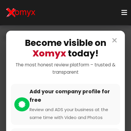
×
Home
Businesses
Gnoxx
Review
1014
Become visible on
Xomyx
today!
The most honest review platform – trusted &
transparent
Add your company profile for
Gnoxx
free
Review and ADS your business at the
same time with Video and Photos
1 from 2 Reviews and Ratings
Claimed Profile
Share