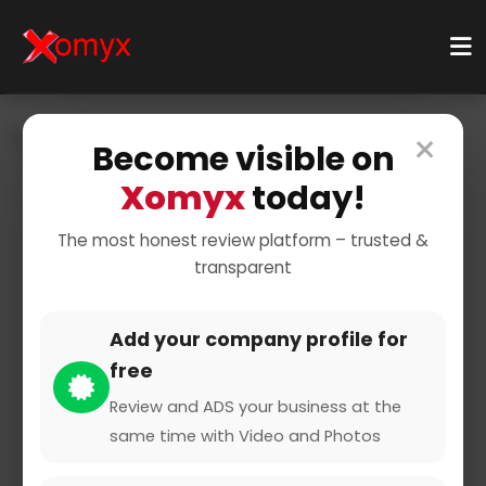
×
Home
Businesses
Education & Learning
Become visible on
Tutoring Services
Test Prep Tutoring
Xomyx
today!
The most honest review platform – trusted &
transparent
Add your company profile for
free
DDIF Aus- und
Weiterbildungszentrum
Review and ADS your business at the
same time with Video and Photos