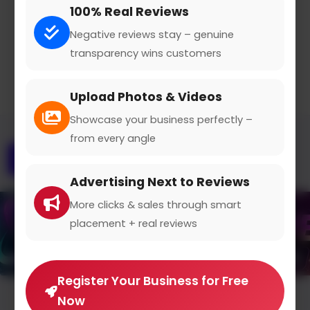
0 from 0 Reviews and Ratings
100% Real Reviews
Claimed Profile
Share
Negative reviews stay – genuine
transparency wins customers
Upload Photos & Videos
Showcase your business perfectly –
from every angle
Overview
Gallery
Contact
Advertising Next to Reviews
More clicks & sales through smart
placement + real reviews
Register Your Business for Free
Now