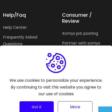
Help/Faq
Consumer /
Review
Help Center
Xomyx job posting
Frequently Asked
Partner with xomyx
Questions
Partners agencies
Xomyx integration
We use cookies to personalize your experience.
Pricing Plans
Support help
By continuing to visit this website you agree to
our use of cookies
Why xomyx
©
2026
Trust Rating Xomyx - All rights reserved.
More
Got it